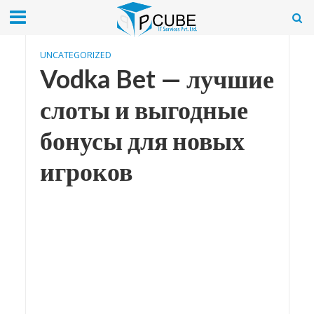
UNCATEGORIZED
Vodka Bet — лучшие
слоты и выгодные
бонусы для новых
игроков