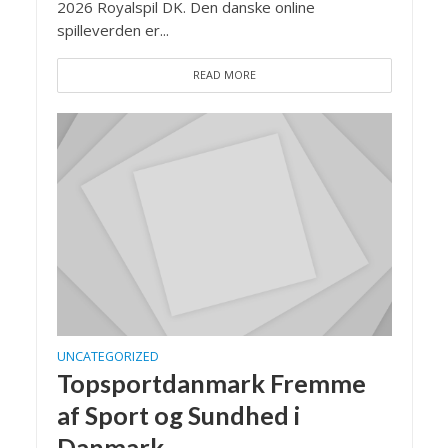
2026 Royalspil DK. Den danske online
spilleverden er...
READ MORE
UNCATEGORIZED
Topsportdanmark Fremme
af Sport og Sundhed i
Danmark