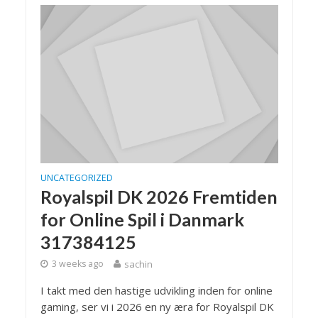
UNCATEGORIZED
Royalspil DK 2026 Fremtiden
for Online Spil i Danmark
317384125
3 weeks ago
sachin
I takt med den hastige udvikling inden for online
gaming, ser vi i 2026 en ny æra for Royalspil DK