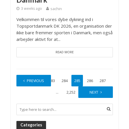
3 weeks ago
sachin
Velkommen til vores dybe dykning ind i
Topsportdanmark DK 2026, en organisation der
ikke bare fremmer sporten i Danmark, men også
arbejder aktivt for at...
READ MORE
1
PREVIOUS
…
283
284
285
286
287
…
2,252
NEXT
Categories