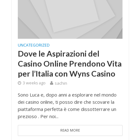
UNCATEGORIZED
Dove le Aspirazioni del
Casino Online Prendono Vita
per l’Italia con Wyns Casino
3 weeks ago
sachin
Sono Luca e, dopo anni a esplorare nel mondo
dei casino online, ti posso dire che scovare la
piattaforma perfetta è come dissotterrare un
prezioso . Per noi...
READ MORE