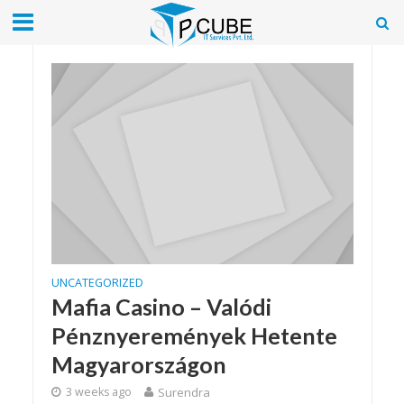
UNCATEGORIZED
Mafia Casino – Valódi
Pénznyeremények Hetente
Magyarországon
3 weeks ago
Surendra