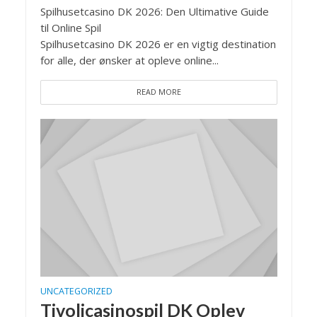
Spilhusetcasino DK 2026: Den Ultimative Guide
til Online Spil
Spilhusetcasino DK 2026 er en vigtig destination
for alle, der ønsker at opleve online...
READ MORE
UNCATEGORIZED
Tivolicasinospil DK Oplev